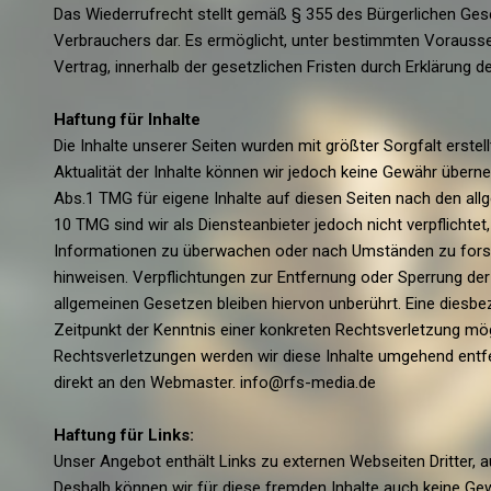
Das Wiederrufrecht stellt gemäß § 355 des Bürgerlichen Ge
Verbrauchers dar. Es ermöglicht, unter bestimmten Voraus
Vertrag, innerhalb der gesetzlichen Fristen durch Erklärung 
Haftung für Inhalte
Die Inhalte unserer Seiten wurden mit größter Sorgfalt erstellt
Aktualität der Inhalte können wir jedoch keine Gewähr übern
Abs.1 TMG für eigene Inhalte auf diesen Seiten nach den all
10 TMG sind wir als Diensteanbieter jedoch nicht verpflichte
Informationen zu überwachen oder nach Umständen zu forsche
hinweisen. Verpflichtungen zur Entfernung oder Sperrung d
allgemeinen Gesetzen bleiben hiervon unberührt. Eine diesbe
Zeitpunkt der Kenntnis einer konkreten Rechtsverletzung m
Rechtsverletzungen werden wir diese Inhalte umgehend entf
direkt an den Webmaster. info@rfs-media.de
Haftung für Links:
Unser Angebot enthält Links zu externen Webseiten Dritter, au
Deshalb können wir für diese fremden Inhalte auch keine Gew