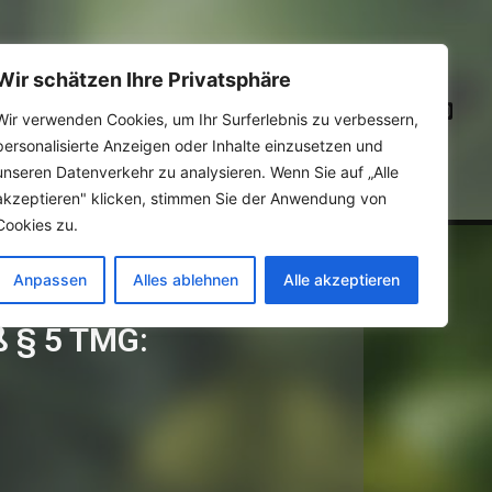
Wir schätzen Ihre Privatsphäre
ise
Info Center
Kontakt
Wir verwenden Cookies, um Ihr Surferlebnis zu verbessern,
personalisierte Anzeigen oder Inhalte einzusetzen und
unseren Datenverkehr zu analysieren. Wenn Sie auf „Alle
akzeptieren" klicken, stimmen Sie der Anwendung von
Cookies zu.
sum
Anpassen
Alles ablehnen
Alle akzeptieren
 § 5 TMG: